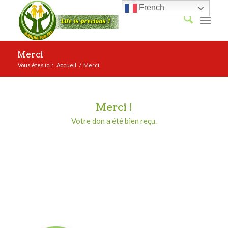
French
Merci
Vous êtes ici :
Accueil
/
Merci
Merci !
Votre don a été bien reçu.