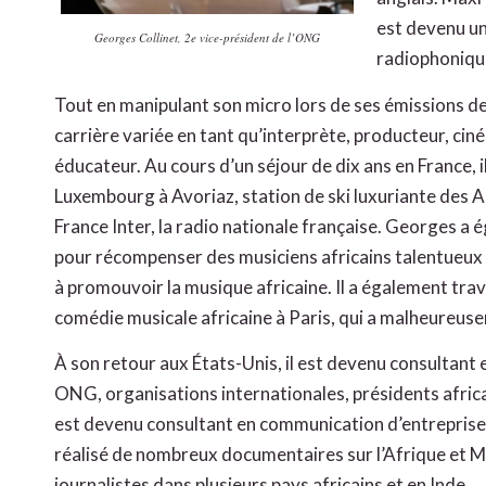
est devenu un
Georges Collinet, 2e vice-président de l’ONG
radiophonique
Tout en manipulant son micro lors de ses émissions d
carrière variée en tant qu’interprète, producteur, cin
éducateur. Au cours d’un séjour de dix ans en France, 
Luxembourg à Avoriaz, station de ski luxuriante des A
France Inter, la radio nationale française. Georges a
pour récompenser des musiciens africains talentueux 
à promouvoir la musique africaine. Il a également trava
comédie musicale africaine à Paris, qui a malheureu
À son retour aux États-Unis, il est devenu consultan
ONG, organisations internationales, présidents africai
est devenu consultant en communication d’entreprise. 
réalisé de nombreux documentaires sur l’Afrique et 
journalistes dans plusieurs pays africains et en Inde.