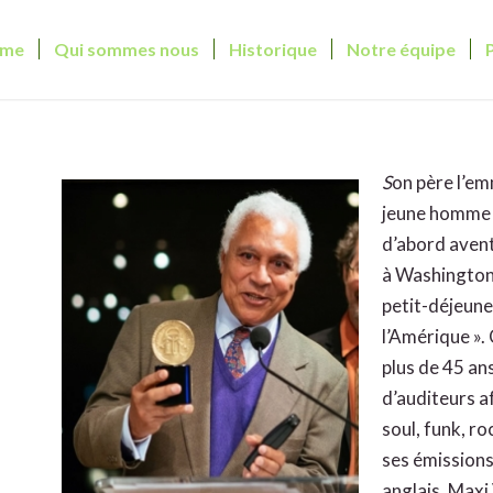
me
Qui sommes nous
Historique
Notre équipe
S
on père l’em
jeune homme q
d’abord avent
à Washington 
petit-déjeuner
l’Amérique ». 
plus de 45 ans
d’auditeurs a
soul, funk, ro
ses émissions
anglais. Max