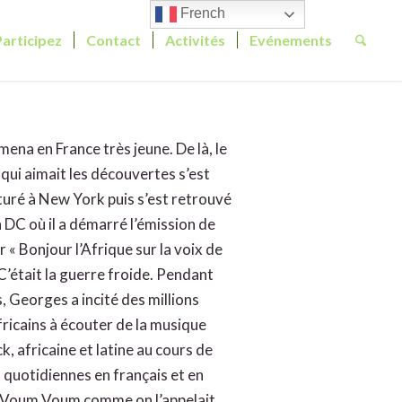
French
Participez
Contact
Activités
Evénements
mena en France très jeune. De là, le
ui aimait les découvertes s’est
uré à New York puis s’est retrouvé
DC où il a démarré l’émission de
 « Bonjour l’Afrique sur la voix de
C’était la guerre froide. Pendant
, Georges a incité des millions
fricains à écouter de la musique
ck, africaine et latine au cours de
 quotidiennes en français et en
i Voum Voum comme on l’appelait,