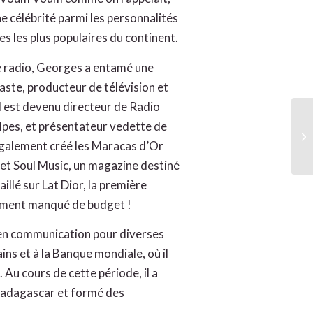
e célébrité parmi les personnalités
s les plus populaires du continent.
e radio, Georges a entamé une
éaste, producteur de télévision et
il est devenu directeur de Radio
lpes, et présentateur vedette de
Co
 également créé les Maracas d’Or
et Soul Music, un magazine destiné
illé sur Lat Dior, la première
sement manqué de budget !
t en communication pour diverses
ns et à la Banque mondiale, où il
Au cours de cette période, il a
Madagascar et formé des